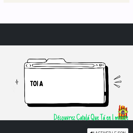
Découvrez Catalá Que Tá en 1 minute
🔊 ACTIVER LE SON