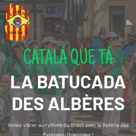
CATALÁ QUE TÁ
LA BATUCADA
DES ALBÈRES
Venez vibrer au rythme du Brésil avec la Batéria des
Pyrénées-Orientales !